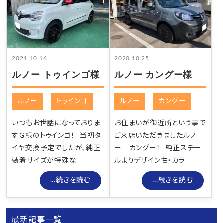
2021.10.16
2020.10.25
ルノー トゥインゴ様
ルノー カングー様
ルノー
トゥインゴ
ルノー
カングー
いつもお世話になっておりま
お住まいが御近所という事で
すＧ様のトゥインゴ！ 当初タ
ご来店いただきましたルノ
イヤ交換予定でしたが、純正
ー カングー！ 純正スチー
装着サイズが特殊な
ルよりデザイン性・カラ
...続きを読む
...続きを読む
最新記事一覧