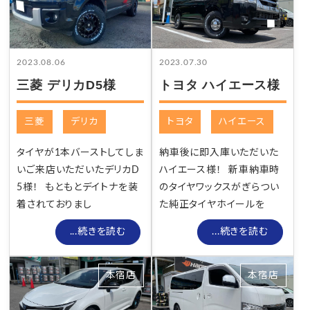
2023.07.30
2023.08.06
トヨタ ハイエース様
三菱 デリカD5様
トヨタ
ハイエース
三菱
デリカ
納車後に即入庫いただいた
タイヤが1本バーストしてしま
ハイエース様！ 新車納車時
いご来店いただいたデリカD
のタイヤワックスがぎらつい
5様！ もともとデイトナを装
た純正タイヤホイールを
着されておりまし
...続きを読む
...続きを読む
本宿店
本宿店