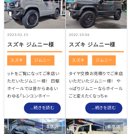
2023.02.15
2022.10.06
スズキ ジムニー様
スズキ ジムニー様
スズキ
ジムニー
スズキ
ジムニー
ットをご覧になってご来店い
タイヤ交換お見積りでご来店
ただいたジムニー様！ 四駆
いただいたジムニー様！ や
ホイールでは昔からあるい
っぱりジムニーならホイール
わゆる「レンコンホイー
ごと変えたくなっちゃ
...続きを読む
...続きを読む
本宿店
本宿店