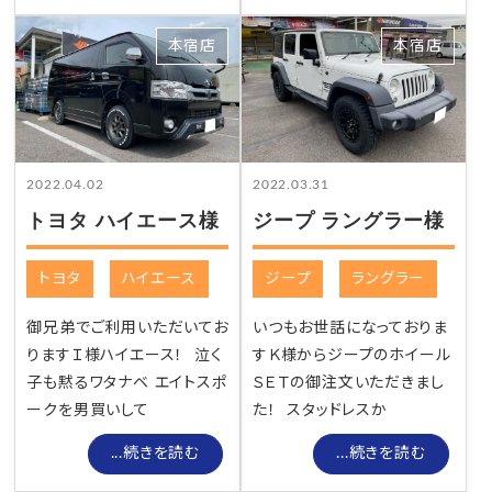
本宿店
本宿店
2022.04.02
2022.03.31
トヨタ ハイエース様
ジープ ラングラー様
トヨタ
ハイエース
ジープ
ラングラー
御兄弟でご利用いただいてお
いつもお世話になっておりま
りますＩ様ハイエース！ 泣く
すＫ様からジープのホイール
子も黙るワタナベ エイトスポ
ＳＥＴの御注文いただきまし
ークを男買いして
た！ スタッドレスか
...続きを読む
...続きを読む