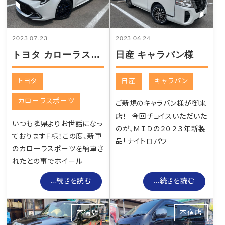
2023.07.23
2023.06.24
トヨタ カローラスポーツ様
日産 キャラバン様
トヨタ
日産
キャラバン
カローラスポーツ
ご新規のキャラバン様が御来
店！ 今回チョイスいただいた
いつも隣県よりお世話になっ
のが、ＭＩＤの２０２３年新製
ておりますＦ様！この度、新車
品「ナイトロパワ
のカローラスポーツを納車さ
れたとの事でホイール
...続きを読む
...続きを読む
本宿店
本宿店