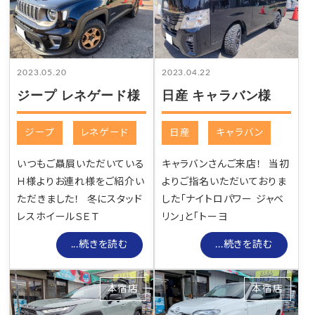
2023.05.20
2023.04.22
ジープ レネゲード様
日産 キャラバン様
ジープ
レネゲード
日産
キャラバン
いつもご贔屓いただいている
キャラバンさんご来店！ 当初
Ｈ様よりお連れ様をご紹介い
よりご指名いただいておりま
ただきました！ 冬にスタッド
した「ナイトロパワー ジャベ
レスホイールＳＥＴ
リン」と「トーヨ
...続きを読む
...続きを読む
本宿店
本宿店