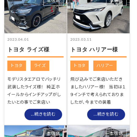
本宿店
本宿店
2023.04.01
2023.03.11
トヨタ ライズ様
トヨタ ハリアー様
トヨタ
ライズ
トヨタ
ハリアー
モデリスタエアロでバッチリ
飛び込みでご来店いただき
武装したライズ様！ 純正ホ
ましたハリアー様！ 当初は１
イールからインチアップがし
９インチで考えられておりま
たいとの事でご来店い
したが、今までの装着
...続きを読む
...続きを読む
本宿店
本宿店