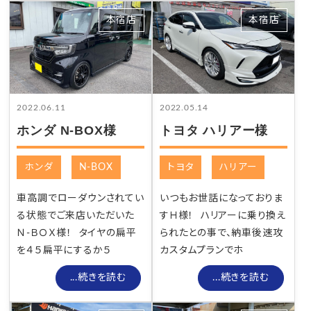
本宿店
本宿店
2022.06.11
2022.05.14
ホンダ N-BOX様
トヨタ ハリアー様
ホンダ
N-BOX
トヨタ
ハリアー
車高調でローダウンされてい
いつもお世話になっておりま
る状態でご来店いただいた
すＨ様！ ハリアーに乗り換え
Ｎ-ＢＯＸ様！ タイヤの扁平
られたとの事で、納車後速攻
を４５扁平にするか５
カスタムプランでホ
...続きを読む
...続きを読む