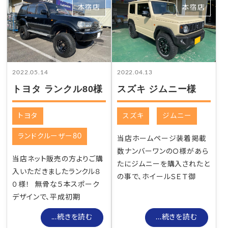
本宿店
本宿店
2022.05.14
2022.04.13
トヨタ ランクル80様
スズキ ジムニー様
トヨタ
スズキ
ジムニー
ランドクルーザー80
当店ホームページ装着掲載
数ナンバーワンのＯ様があら
当店ネット販売の方よりご購
たにジムニーを購入されたと
入いただきましたランクル８
の事で、ホイールＳＥＴ御
０様！ 無骨な５本スポーク
デザインで、平成初期
...続きを読む
...続きを読む