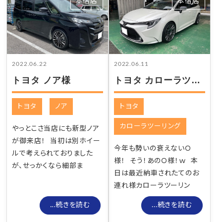
本宿店
本宿店
2022.06.22
2022.06.11
トヨタ ノア様
トヨタ カローラツーリング様
トヨタ
ノア
トヨタ
カローラツーリング
やっとこさ当店にも新型ノア
が御来店！ 当初は別ホイー
今年も勢いの衰えないＯ
ルで考えられておりました
様！ そう！あのＯ様！ｗ 本
が、せっかくなら細部ま
日は最近納車されたてのお
連れ様カローラツーリン
...続きを読む
...続きを読む