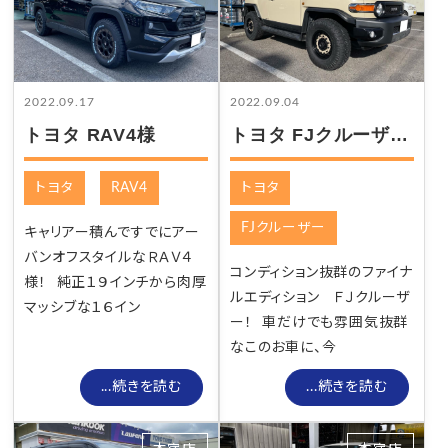
2022.09.17
2022.09.04
トヨタ RAV4様
トヨタ FJクルーザー様
トヨタ
RAV4
トヨタ
FJクルーザー
キャリアー積んですでにアー
バンオフスタイルなＲＡＶ４
コンディション抜群のファイナ
様！ 純正１９インチから肉厚
ルエディション ＦＪクルーザ
マッシブな１６イン
ー！ 車だけでも雰囲気抜群
なこのお車に、今
...続きを読む
...続きを読む